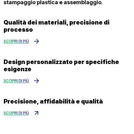
stampaggio plastica e assemblaggio
.
Qualità dei materiali, precisione di
PLASTICA
processo
SCOPRI DI PIÙ
Design personalizzato per specifiche
ATTREZZERIA
esigenze
SCOPRI DI PIÙ
Precisione, affidabilità e qualità
FONDERIA
SCOPRI DI PIÙ