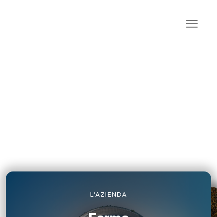
Homepage
Tappi e Bocchettoni progettati
per muovere il futuro
SCORRI PER ESPLORARE
L'AZIENDA
L'AZIENDA
L'AZIENDA