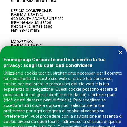
SEDE COMMERCIALE USA
UFFICIO COMMERCIALE:
F.A.R.M.A. USA INC.
600 SOUTH ADAMS, SUITE 220
BIRMINGHAM, MI 48009
PHONE
+1 248 723 3399
FEIN 38-4281183
MAGAZZINO:
F.A.R.M.A. USA INC.
6107 PROGRESS DR. STE D
STERLING HEIGHTS MI, 48312
Farmagroup Corporate mette al centro la tua
privacy: scegli tu quali dati condividere
Utilizziamo cookie tecnici, strettamente necessari per il corretto
funzionamento di questo sito web e, previo tuo consenso,
cookie per migliorare le prestazioni del sito web e la tua
esperienza di navigazione. Questi cookie possono essere di
prima parte (cioè gestiti direttamente da noi) o di terze parti
(cioè gestiti da terze parti di fiducia). Puoi scegliere se
accettare tutti i cookie oppure puoi selezionare le tue
MODULO DI CONSENSO
WHISTLEBLOWING
preferenze per ogni categoria di cookie cliccando su
WHISTLEBLOWING SEGNALAZIONE
"Preferenze". Puoi procedere con la navigazione in assenza di
cookie diversi da quelli tecnici, attraverso la chiusura di questo
ETICHETTATURA AMBIENTALE
CERTIFICAZIONI
banner (cliccando sulla “X”). Per maggiori informazioni puoi