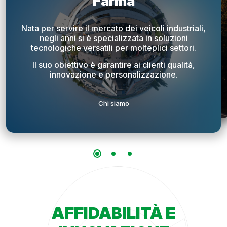
Farma
Mission e Vision
La Nostra Storia
Nata per servire il mercato dei veicoli industriali,
Mission:
Progettare e realizzare in modo
negli anni si è specializzata in soluzioni
Dal 1975 al fianco dei nostri clienti con soluzioni
innovativo e sostenibile sistemi di rifornimento per
tecnologiche versatili per molteplici settori.
vincenti. Cinquant'anni di know-how che
la mobilità, particolari in leghe leggere e plastiche.
garantiscono risultati sicuri, funzionali e
Vision:
Continuare a crescere rimanendo punto di
personalizzati per partnership di successo.
Il suo obiettivo è garantire ai clienti qualità,
riferimento per i clienti.
innovazione e personalizzazione.
La nostra storia
Mission e vision
Chi siamo
AFFIDABILITÀ E